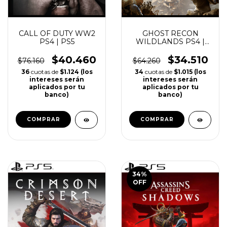
CALL OF DUTY WW2
GHOST RECON
PS4 | PS5
WILDLANDS PS4 |
PS5
$40.460
$34.510
$76.160
$64.260
36
cuotas de
$1.124 (los
34
cuotas de
$1.015 (los
intereses serán
intereses serán
aplicados por tu
aplicados por tu
banco)
banco)
COMPRAR
COMPRAR
34
%
OFF