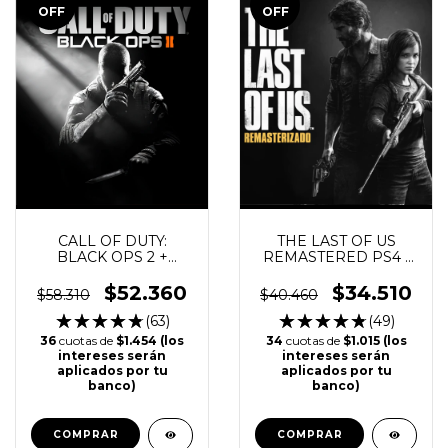
OFF
OFF
THE LAST OF US
CALL OF DUTY:
REMASTERED PS4 |
BLACK OPS 2 +
PS5
SEASON PASS PS4 |
PS5
$34.510
$52.360
$40.460
$58.310
(49)
(63)
34
cuotas de
$1.015 (los
36
cuotas de
$1.454 (los
intereses serán
intereses serán
aplicados por tu
aplicados por tu
banco)
banco)
COMPRAR
COMPRAR