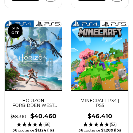
31
%
OFF
HORIZON
MINECRAFT PS4 |
FORBIDDEN WEST
PS5
PS4 | PS5
$40.460
$46.410
$58.310
(66)
(52)
36
cuotas de
$1.124 (los
36
cuotas de
$1.289 (los