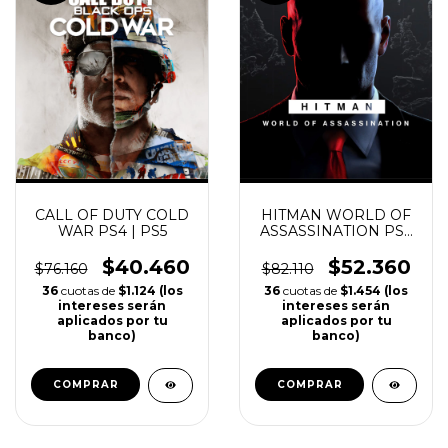
47
%
36
%
OFF
OFF
CALL OF DUTY COLD
HITMAN WORLD OF
WAR PS4 | PS5
ASSASSINATION PS4
| PS5
$40.460
$52.360
$76.160
$82.110
36
cuotas de
$1.124 (los
36
cuotas de
$1.454 (los
intereses serán
intereses serán
aplicados por tu
aplicados por tu
banco)
banco)