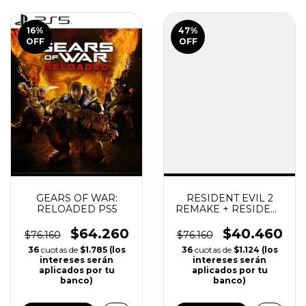
COMPRAR
COMPRAR
16
%
47
%
OFF
OFF
GEARS OF WAR:
RESIDENT EVIL 2
RELOADED PS5
REMAKE + RESIDENT
EVIL 3 REMAKE PS4 |
PS5
$64.260
$40.460
$76.160
$76.160
36
cuotas de
$1.785 (los
36
cuotas de
$1.124 (los