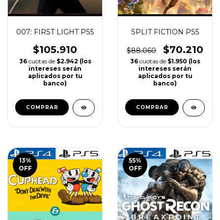
007: FIRST LIGHT PS5
SPLIT FICTION PS5
$105.910
$70.210
$88.060
36
cuotas de
$2.942 (los
36
cuotas de
$1.950 (los
intereses serán
intereses serán
aplicados por tu
aplicados por tu
banco)
banco)
COMPRAR
COMPRAR
13
%
55
%
OFF
OFF