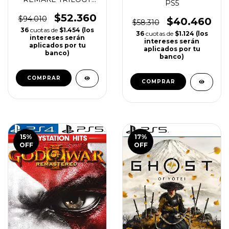
PS5
PS4 | PS5
$52.360
$94.010
$40.460
$58.310
(103)
(59)
36
cuotas de
$1.454 (los
36
cuotas de
$1.124 (los
intereses serán
intereses serán
aplicados por tu
aplicados por tu
banco)
banco)
COMPRAR
COMPRAR
15
%
17
%
OFF
OFF