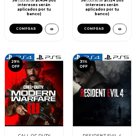
36
cuotas de
$1.454 (los
36
cuotas de
$1.124 (los
intereses serán
intereses serán
aplicados por tu
aplicados por tu
banco)
banco)
COMPRAR
COMPRAR
29
%
31
%
OFF
OFF
CALL OF DUTY
RESIDENT EVIL 4