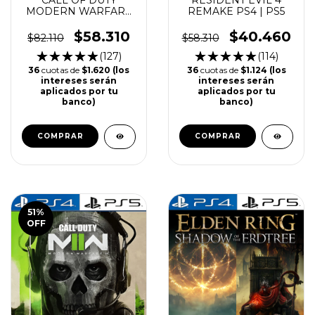
MODERN WARFARE
REMAKE PS4 | PS5
3 PS4 | PS5
$58.310
$40.460
$82.110
$58.310
(127)
(114)
36
cuotas de
$1.620 (los
36
cuotas de
$1.124 (los
intereses serán
intereses serán
aplicados por tu
aplicados por tu
banco)
banco)
COMPRAR
COMPRAR
51
%
OFF