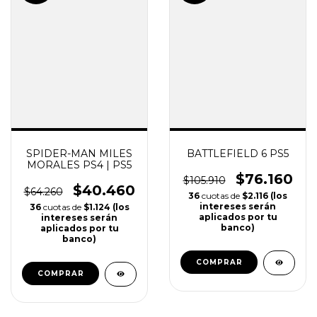
37
%
28
%
OFF
OFF
SPIDER-MAN MILES
BATTLEFIELD 6 PS5
MORALES PS4 | PS5
$76.160
$105.910
$40.460
$64.260
36
cuotas de
$2.116 (los
intereses serán
36
cuotas de
$1.124 (los
aplicados por tu
intereses serán
banco)
aplicados por tu
banco)
COMPRAR