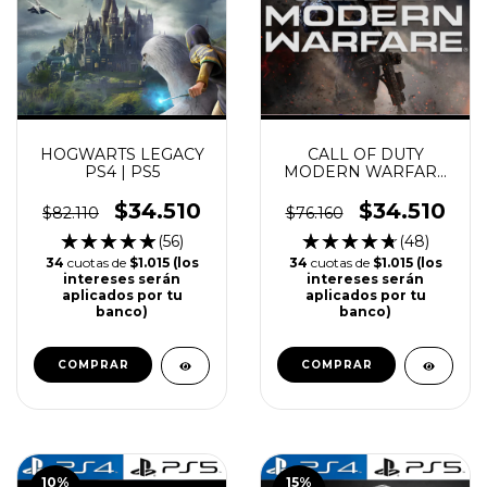
HOGWARTS LEGACY
CALL OF DUTY
PS4 | PS5
MODERN WARFARE
PS4 | PS5
$34.510
$34.510
$82.110
$76.160
(56)
(48)
34
cuotas de
$1.015 (los
34
cuotas de
$1.015 (los
intereses serán
intereses serán
aplicados por tu
aplicados por tu
banco)
banco)
COMPRAR
COMPRAR
10
%
15
%