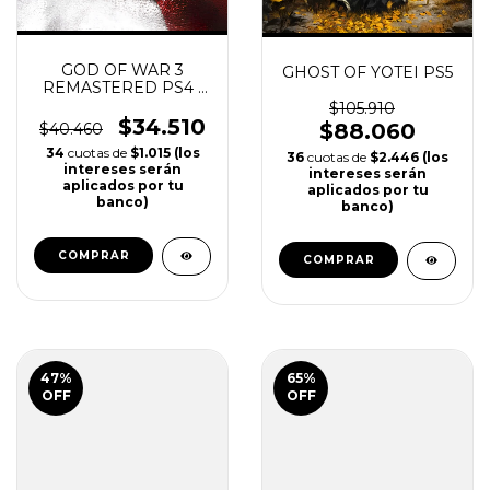
GOD OF WAR 3
GHOST OF YOTEI PS5
REMASTERED PS4 |
PS5
$105.910
$34.510
$88.060
$40.460
(47)
(87)
34
cuotas de
$1.015 (los
36
cuotas de
$2.446 (los
intereses serán
intereses serán
aplicados por tu
aplicados por tu
banco)
banco)
COMPRAR
COMPRAR
47
%
65
%
OFF
OFF