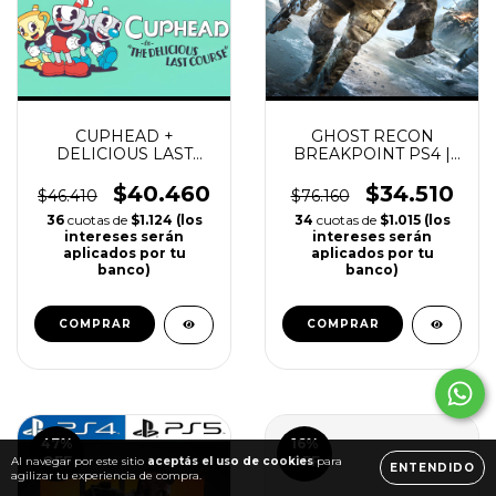
CUPHEAD +
GHOST RECON
DELICIOUS LAST
BREAKPOINT PS4 |
COURSE DLC PS4 |
PS5
PS5
$40.460
$34.510
$46.410
$76.160
36
cuotas de
$1.124 (los
34
cuotas de
$1.015 (los
intereses serán
intereses serán
aplicados por tu
aplicados por tu
banco)
banco)
COMPRAR
COMPRAR
Al navegar por este sitio
aceptás el uso de cookies
para
ENTENDIDO
agilizar tu experiencia de compra.