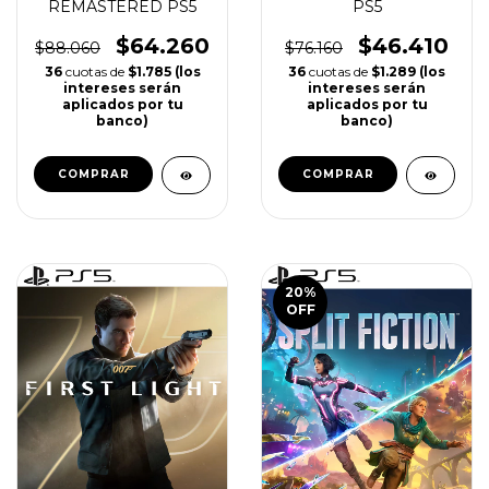
THE LAST OF US 2
NO MAN´S SKY PS4 |
REMASTERED PS5
PS5
$64.260
$46.410
$88.060
$76.160
36
cuotas de
$1.785 (los
36
cuotas de
$1.289 (los
intereses serán
intereses serán
aplicados por tu
aplicados por tu
banco)
banco)
COMPRAR
COMPRAR
20
%
OFF