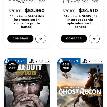
SEKIRO SHADOWS
MORTAL KOMBAT 11
DIE TWICE PS4 | PS5
ULTIMATE PS4 | PS5
$52.360
$34.510
$76.160
$76.160
36
cuotas de
$1.454 (los
34
cuotas de
$1.015 (los
intereses serán
intereses serán
aplicados por tu
aplicados por tu
banco)
banco)
COMPRAR
COMPRAR
47
%
46
%
OFF
OFF