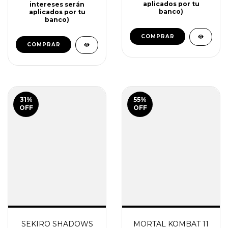
PS4 | PS5
$34.510
$40.460
$40.460
$64.260
34
cuotas de
$1.015 (los
intereses serán
36
cuotas de
$1.124 (los
aplicados por tu
intereses serán
banco)
aplicados por tu
banco)
COMPRAR
COMPRAR
31
%
55
%
OFF
OFF