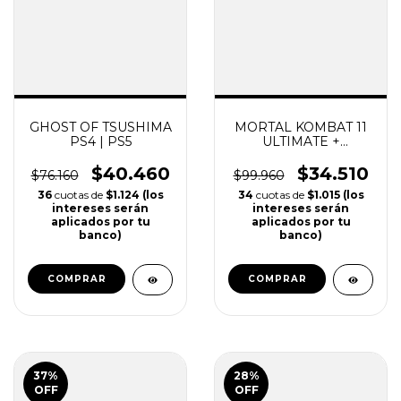
GHOST OF TSUSHIMA
MORTAL KOMBAT 11
PS4 | PS5
ULTIMATE +
INJUSTICE 2 PS4 |
PS5
$40.460
$34.510
$76.160
$99.960
34
cuotas de
$1.015 (los
(51)
intereses serán
36
cuotas de
$1.124 (los
aplicados por tu
intereses serán
banco)
aplicados por tu
banco)
COMPRAR
COMPRAR