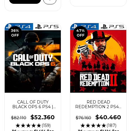
36
%
47
%
OFF
OFF
CALL OF DUTY
RED DEAD
BLACK OPS 6 PS4 |
REDEMPTION 2 PS4 |
PS5
PS5
$52.360
$40.460
$82.110
$76.160
(159)
(187)