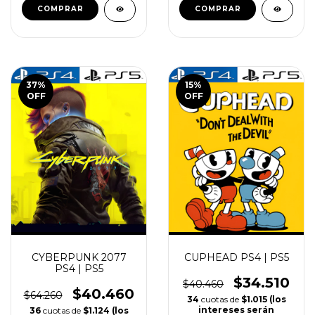
intereses serán
intereses serán
aplicados por tu
aplicados por tu
banco)
banco)
COMPRAR
COMPRAR
37
%
15
%
OFF
OFF
CYBERPUNK 2077
CUPHEAD PS4 | PS5