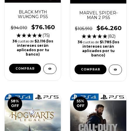
BLACK MYTH
MARVEL SPIDER-
WUKONG PS5
MAN 2 PS5
$76.160
$64.260
$94.010
$105.910
(75)
(82)
36
cuotas de
$2.116 (los
36
cuotas de
$1.785 (los
intereses serán
intereses serán
aplicados por tu
aplicados por tu
banco)
banco)
COMPRAR
COMPRAR
58
%
55
%
OFF
OFF