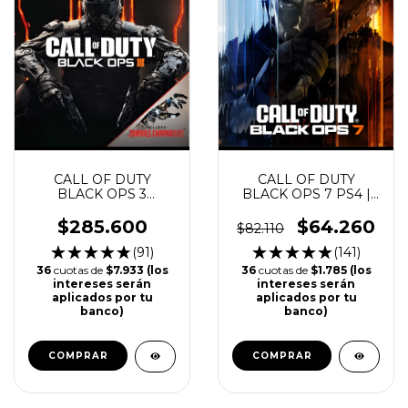
CALL OF DUTY
CALL OF DUTY
BLACK OPS 3
BLACK OPS 7 PS4 |
ZOMBIES
PS5
CHRONICLES
$285.600
$64.260
$82.110
EDITION PS4 | PS5
(91)
(141)
36
cuotas de
$7.933 (los
36
cuotas de
$1.785 (los
intereses serán
intereses serán
aplicados por tu
aplicados por tu
banco)
banco)
COMPRAR
COMPRAR