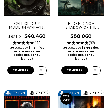
CALL OF DUTY
ELDEN RING +
MODERN WARFARE
SHADOW OF THE
2 PS4 | PS5
ERDTREE PS4 | PS5
$40.460
$88.060
$82.110
(118)
(92)
36
cuotas de
$1.124 (los
36
cuotas de
$2.446 (los
intereses serán
intereses serán
aplicados por tu
aplicados por tu
banco)
banco)
COMPRAR
COMPRAR
22
%
OFF