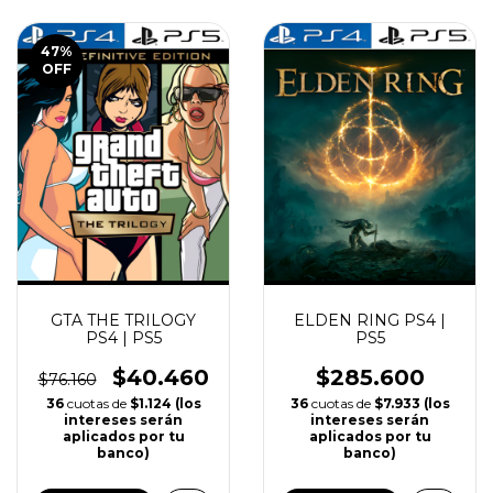
COMPRAR
47
%
OFF
GTA THE TRILOGY
ELDEN RING PS4 |
PS4 | PS5
PS5
$40.460
$285.600
$76.160
36
cuotas de
$1.124 (los
36
cuotas de
$7.933 (los