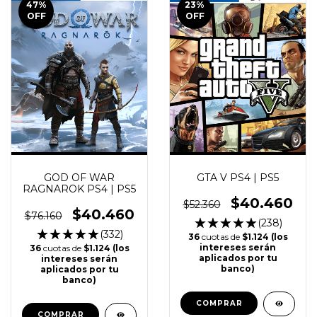
47
%
23
%
OFF
OFF
GOD OF WAR
GTA V PS4 | PS5
RAGNAROK PS4 | PS5
$40.460
$52.360
$40.460
$76.160
(238)
(332)
36
cuotas de
$1.124 (los
intereses serán
36
cuotas de
$1.124 (los
aplicados por tu
intereses serán
banco)
aplicados por tu
banco)
COMPRAR
COMPRAR