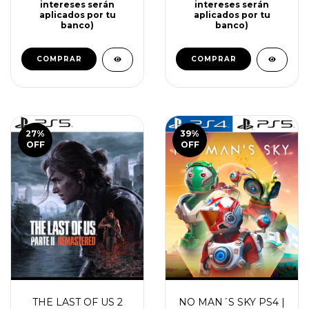
PS5
TRILOGY PS4 | PS5
$46.410
$34.510
$88.060
$58.310
36
cuotas de
$1.289 (los
34
cuotas de
$1.015 (los
intereses serán
intereses serán
aplicados por tu
aplicados por tu
banco)
banco)
COMPRAR
COMPRAR
27
%
39
%
OFF
OFF