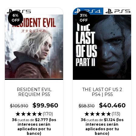
6
%
31
%
OFF
OFF
RESIDENT EVIL
THE LAST OF US 2
REQUIEM PS5
PS4 | PS5
$99.960
$40.460
$105.910
$58.310
(170)
(113)
36
cuotas de
$2.777 (los
36
cuotas de
$1.124 (los
intereses serán
intereses serán
aplicados por tu
aplicados por tu
banco)
banco)