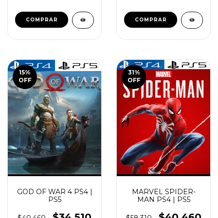
COMPRAR
COMPRAR
15
%
31
%
OFF
OFF
GOD OF WAR 4 PS4 |
MARVEL SPIDER-
PS5
MAN PS4 | PS5
$34.510
$40.460
$40.460
$58.310