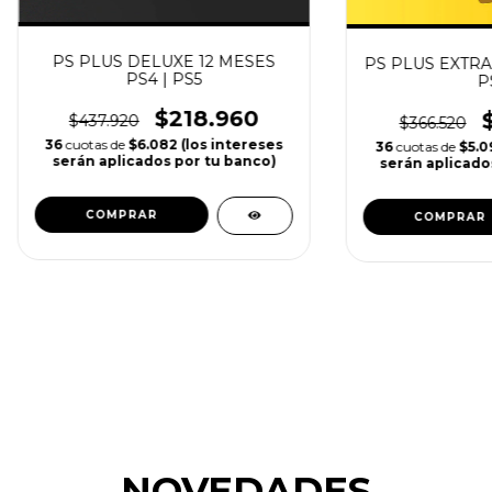
PS PLUS DELUXE 12 MESES
PS PLUS EXTRA 
PS4 | PS5
P
$218.960
$437.920
$366.520
36
cuotas de
$6.082 (los intereses
36
cuotas de
$5.0
serán aplicados por tu banco)
serán aplicado
COMPRAR
COMPRAR
NOVEDADES