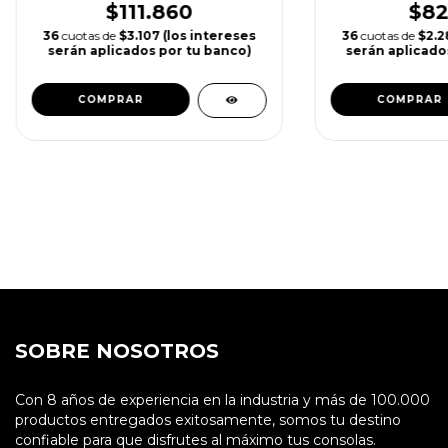
$111.860
$82
36
cuotas de
$3.107 (los intereses
36
cuotas de
$2.2
serán aplicados por tu banco)
serán aplicado
COMPRAR
COMPRAR
SOBRE NOSOTROS
Con 8 años de experiencia en la industria y más de 100.000
productos entregados exitosamente, somos tu destino
confiable para que disfrutes al máximo tus consolas.