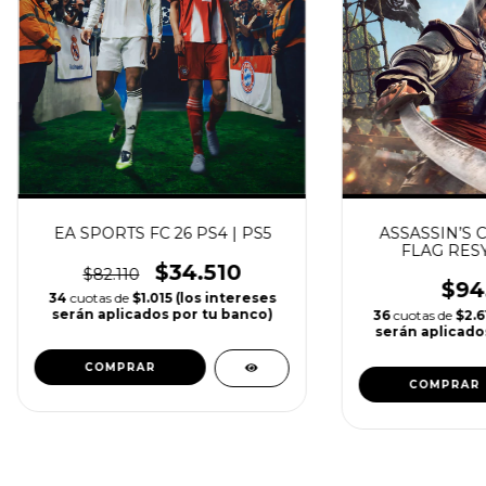
EA SPORTS FC 26 PS4 | PS5
ASSASSIN’S 
FLAG RES
$34.510
$82.110
$94
34
cuotas de
$1.015 (los intereses
serán aplicados por tu banco)
36
cuotas de
$2.6
serán aplicado
COMPRAR
COMPRAR