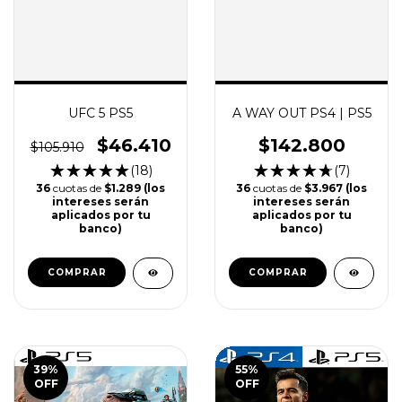
UFC 5 PS5
A WAY OUT PS4 | PS5
$46.410
$142.800
$105.910
(18)
(7)
36
cuotas de
$1.289 (los
36
cuotas de
$3.967 (los
intereses serán
intereses serán
aplicados por tu
aplicados por tu
banco)
banco)
COMPRAR
COMPRAR
39
%
55
%
OFF
OFF