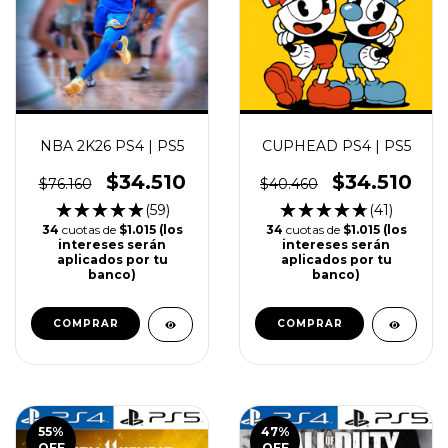
NBA 2K26 PS4 | PS5
CUPHEAD PS4 | PS5
$34.510
$34.510
$76.160
$40.460
(59)
(41)
34
cuotas de
$1.015 (los
34
cuotas de
$1.015 (los
intereses serán
intereses serán
aplicados por tu
aplicados por tu
banco)
banco)
COMPRAR
COMPRAR
55
%
47
%
OFF
OFF