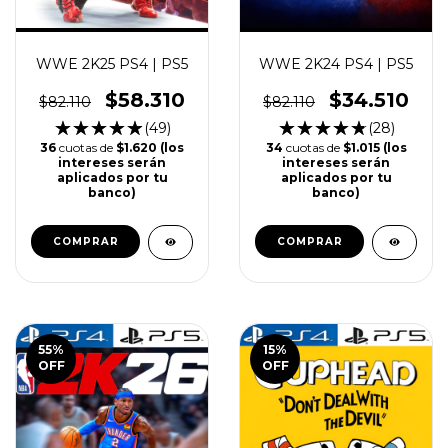
WWE 2K25 PS4 | PS5
WWE 2K24 PS4 | PS5
$58.310
$34.510
$82.110
$82.110
(49)
(28)
36
cuotas de
$1.620 (los
34
cuotas de
$1.015 (los
intereses serán
intereses serán
aplicados por tu
aplicados por tu
banco)
banco)
COMPRAR
COMPRAR
55
%
15
%
OFF
OFF