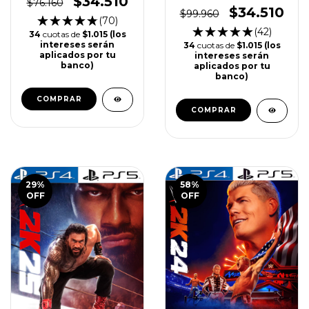
$34.510
$76.160
PS5
$34.510
$99.960
(70)
(42)
34
cuotas de
$1.015 (los
intereses serán
34
cuotas de
$1.015 (los
aplicados por tu
intereses serán
banco)
aplicados por tu
banco)
COMPRAR
COMPRAR
29
%
58
%
OFF
OFF