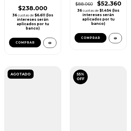
NARUTO
F1 24 PS4 | PS5
SHIPPUDEN ROAD
TO BORUTO STORM 4
$52.360
$88.060
PS4 | PS5
$238.000
36
cuotas de
$1.454 (los
intereses serán
36
cuotas de
$6.611 (los
aplicados por tu
intereses serán
banco)
aplicados por tu
banco)
COMPRAR
COMPRAR
AGOTADO
55
%
OFF