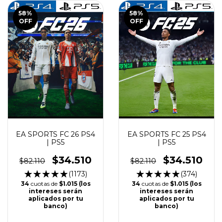
58
%
58
%
OFF
OFF
EA SPORTS FC 26 PS4
EA SPORTS FC 25 PS4
| PS5
| PS5
$34.510
$34.510
$82.110
$82.110
(1173)
(374)
34
cuotas de
$1.015 (los
34
cuotas de
$1.015 (los
intereses serán
intereses serán
aplicados por tu
aplicados por tu
banco)
banco)