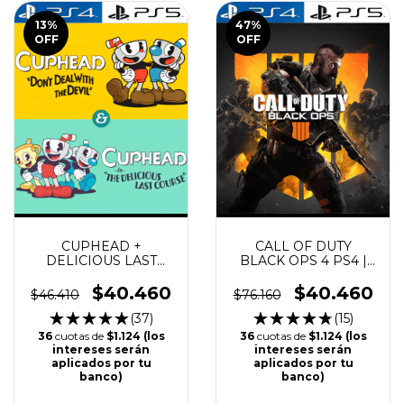
13
%
47
%
OFF
OFF
CUPHEAD +
CALL OF DUTY
DELICIOUS LAST
BLACK OPS 4 PS4 |
COURSE DLC PS4 |
PS5
PS5
$40.460
$40.460
$46.410
$76.160
(37)
(15)
36
cuotas de
$1.124 (los
36
cuotas de
$1.124 (los
intereses serán
intereses serán
aplicados por tu
aplicados por tu
banco)
banco)