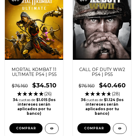
MORTAL KOMBAT 11
CALL OF DUTY WW2
ULTIMATE PS4 | PS5
PS4 | PS5
$34.510
$40.460
$76.160
$76.160
(26)
(28)
34
cuotas de
$1.015 (los
36
cuotas de
$1.124 (los
intereses serán
intereses serán
aplicados por tu
aplicados por tu
banco)
banco)
COMPRAR
COMPRAR