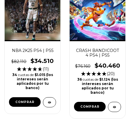
NBA 2K25 PS4 | PS5
CRASH BANDICOOT
4 PS4 | PS5
$34.510
$82.110
$40.460
$76.160
(11)
(20)
34
cuotas de
$1.015 (los
intereses serán
36
cuotas de
$1.124 (los
aplicados por tu
intereses serán
banco)
aplicados por tu
banco)
COMPRAR
COMPRAR