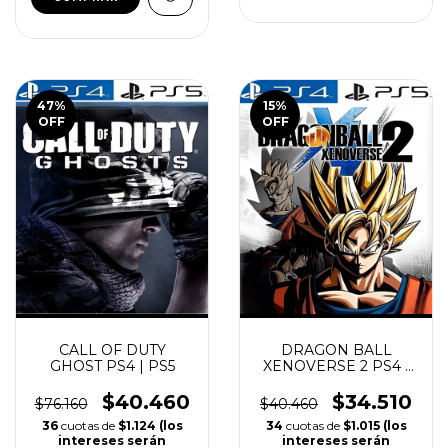
COMPRAR
COMPRAR
47
%
15
%
OFF
OFF
CALL OF DUTY
DRAGON BALL
GHOST PS4 | PS5
XENOVERSE 2 PS4 |
PS5