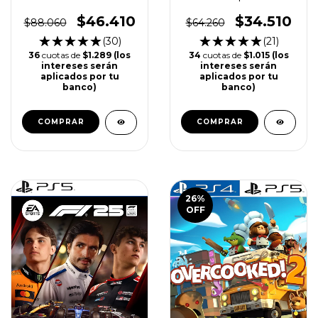
$46.410
$34.510
$88.060
$64.260
(30)
(21)
36
cuotas de
$1.289 (los
34
cuotas de
$1.015 (los
intereses serán
intereses serán
aplicados por tu
aplicados por tu
banco)
banco)
COMPRAR
COMPRAR
26
%
OFF