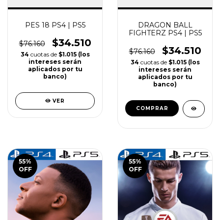
PES 18 PS4 | PS5
DRAGON BALL
FIGHTERZ PS4 | PS5
$34.510
$76.160
$34.510
$76.160
34
cuotas de
$1.015 (los
intereses serán
34
cuotas de
$1.015 (los
aplicados por tu
intereses serán
banco)
aplicados por tu
banco)
VER
COMPRAR
55
%
55
%
OFF
OFF