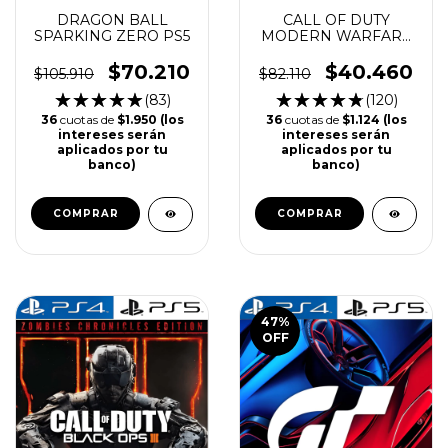
DRAGON BALL
CALL OF DUTY
SPARKING ZERO PS5
MODERN WARFARE
2 PS4 | PS5
$70.210
$40.460
$105.910
$82.110
(83)
(120)
36
cuotas de
$1.950 (los
36
cuotas de
$1.124 (los
intereses serán
intereses serán
aplicados por tu
aplicados por tu
banco)
banco)
COMPRAR
COMPRAR
47
%
OFF