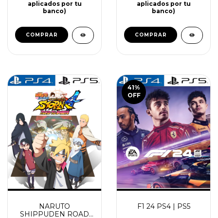
$40.460
$34.510
$76.160
$40.460
34
cuotas de
$1.015 (los
(10)
intereses serán
36
cuotas de
$1.124 (los
aplicados por tu
intereses serán
banco)
aplicados por tu
banco)
COMPRAR
COMPRAR
41
%
OFF