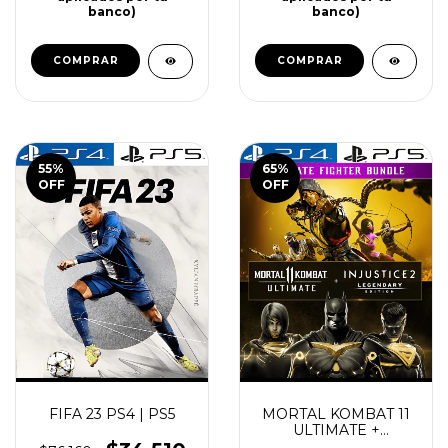
banco)
banco)
COMPRAR
COMPRAR
55
%
65
%
OFF
OFF
FIFA 23 PS4 | PS5
MORTAL KOMBAT 11
ULTIMATE +
INJUSTICE 2 PS4 |