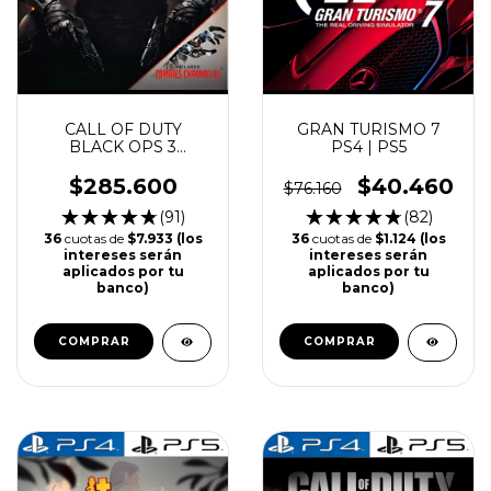
CALL OF DUTY
GRAN TURISMO 7
BLACK OPS 3
PS4 | PS5
ZOMBIES
CHRONICLES
$285.600
$40.460
$76.160
EDITION PS4 | PS5
(91)
(82)
36
cuotas de
$7.933 (los
36
cuotas de
$1.124 (los
intereses serán
intereses serán
aplicados por tu
aplicados por tu
banco)
banco)
COMPRAR
COMPRAR