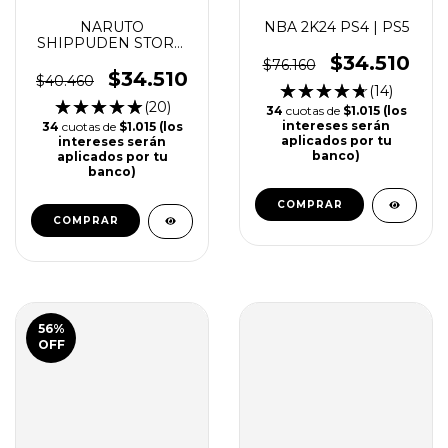
NARUTO
NBA 2K24 PS4 | PS5
SHIPPUDEN STORM
4 PS4 | PS5
$34.510
$76.160
$34.510
$40.460
(14)
(20)
34
cuotas de
$1.015 (los
intereses serán
34
cuotas de
$1.015 (los
aplicados por tu
intereses serán
banco)
aplicados por tu
banco)
COMPRAR
COMPRAR
56
%
OFF