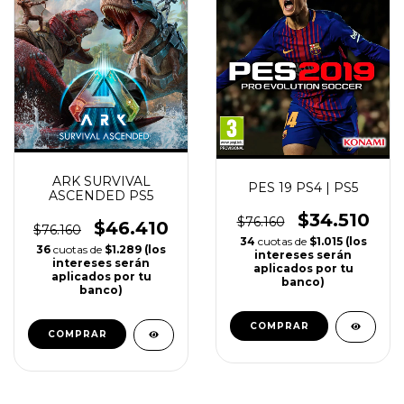
ARK SURVIVAL
PES 19 PS4 | PS5
ASCENDED PS5
$34.510
$76.160
$46.410
$76.160
(20)
(13)
34
cuotas de
$1.015 (los
36
cuotas de
$1.289 (los
intereses serán
intereses serán
aplicados por tu
aplicados por tu
banco)
banco)
COMPRAR
COMPRAR