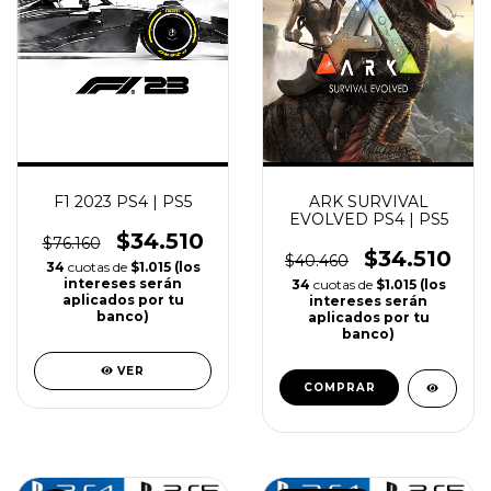
AGOTADO
15
%
OFF
F1 2023 PS4 | PS5
ARK SURVIVAL
EVOLVED PS4 | PS5
$34.510
$76.160
$34.510
$40.460
34
cuotas de
$1.015 (los
intereses serán
34
cuotas de
$1.015 (los
aplicados por tu
intereses serán
banco)
aplicados por tu
banco)
VER
COMPRAR