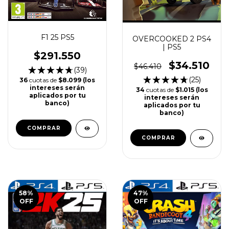
F1 25 PS5
OVERCOOKED 2 PS4
| PS5
$291.550
$34.510
$46.410
(39)
(25)
36
cuotas de
$8.099 (los
intereses serán
34
cuotas de
$1.015 (los
aplicados por tu
intereses serán
banco)
aplicados por tu
banco)
COMPRAR
COMPRAR
58
%
47
%
OFF
OFF