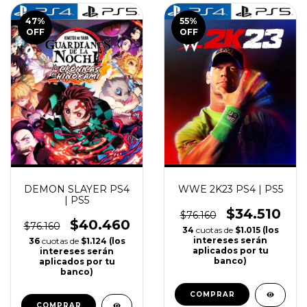
47
%
55
%
OFF
OFF
DEMON SLAYER PS4
WWE 2K23 PS4 | PS5
| PS5
$34.510
$76.160
$40.460
$76.160
(6)
(15)
34
cuotas de
$1.015 (los
intereses serán
36
cuotas de
$1.124 (los
aplicados por tu
intereses serán
banco)
aplicados por tu
banco)