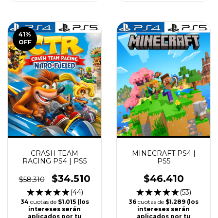
41
%
OFF
CRASH TEAM
MINECRAFT PS4 |
RACING PS4 | PS5
PS5
$34.510
$46.410
$58.310
(44)
(53)
34
cuotas de
$1.015 (los
36
cuotas de
$1.289 (los
intereses serán
intereses serán
aplicados por tu
aplicados por tu