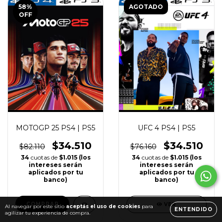
58
%
AGOTADO
OFF
MOTOGP 25 PS4 | PS5
UFC 4 PS4 | PS5
$34.510
$34.510
$82.110
$76.160
34
cuotas de
$1.015 (los
34
cuotas de
$1.015 (los
intereses serán
intereses serán
Al navegar por este sitio
aceptás el uso de cookies
para
aplicados por tu
aplicados por tu
ENTENDIDO
agilizar tu experiencia de compra.
banco)
banco)