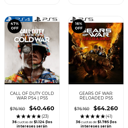
47
%
16
%
OFF
OFF
CALL OF DUTY COLD
GEARS OF WAR:
WAR PS4 | PS5
RELOADED PS5
$40.460
$64.260
$76.160
$76.160
(23)
(41)
36
cuotas de
$1.124 (los
36
cuotas de
$1.785 (los
intereses serán
intereses serán