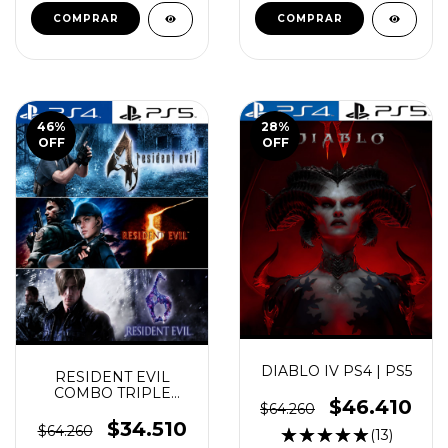
COMPRAR
COMPRAR
46
%
28
%
OFF
OFF
DIABLO IV PS4 | PS5
RESIDENT EVIL
COMBO TRIPLE
$46.410
PACK PS4 | PS5
$64.260
$34.510
$64.260
(13)