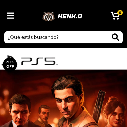
0
20
%
OFF