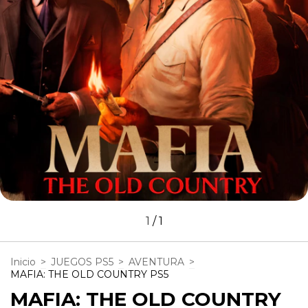
1
/
1
Inicio
>
JUEGOS PS5
>
AVENTURA
>
MAFIA: THE OLD COUNTRY PS5
MAFIA: THE OLD COUNTRY