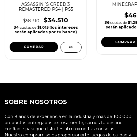
ASSASSIN´S CREED 3
MINECRAFT
REMASTERED PS4 | PS5
$46
$34.510
$58.310
36
cuotas de
$1.2
serán aplicado
34
cuotas de
$1.015 (los intereses
serán aplicados por tu banco)
COMPRAR
COMPRAR
SOBRE NOSOTROS
Con 8 años de experiencia en la industria y más de 100.000
productos entregados exitosamente, somos tu destino
confiable para que disfrutes al máximo tus consolas.
Nuestro compromiso es proporcionarte juegos de calidad y